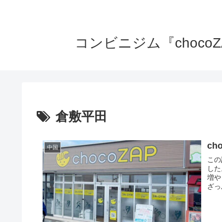
コンビニジム『choc
倉敷平田
c
中国
この
した
増や
ざっ