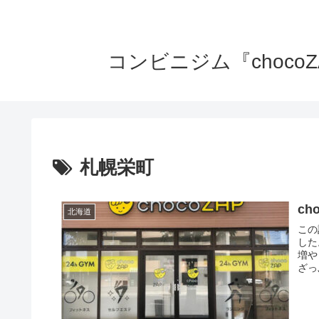
コンビニジム『choc
札幌栄町
c
北海道
この
した
増や
ざっ