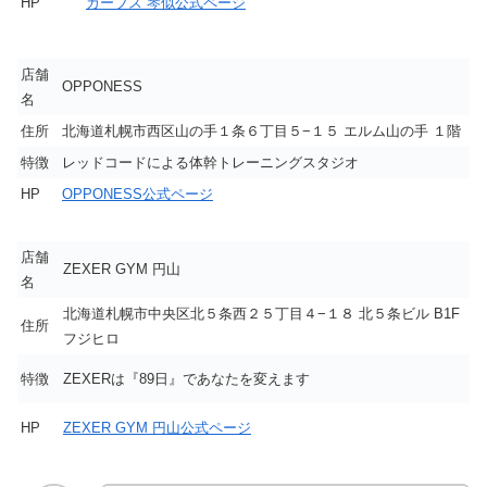
HP
カーブス 琴似公式ページ
店舗
OPPONESS
名
住所
北海道札幌市西区山の手１条６丁目５−１５ エルム山の手 １階
特徴
レッドコードによる体幹トレーニングスタジオ
HP
OPPONESS公式ページ
店舗
ZEXER GYM 円山
名
北海道札幌市中央区北５条西２５丁目４−１８ 北５条ビル B1F
住所
フジヒロ
特徴
ZEXERは『89日』であなたを変えます
HP
ZEXER GYM 円山公式ページ