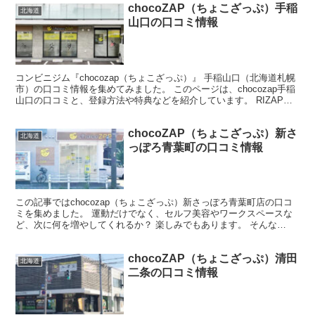
chocoZAP（ちょこざっぷ）手稲
北海道
山口の口コミ情報
コンビニジム『chocozap（ちょこざっぷ）』 手稲山口（北海道札幌
市）の口コミ情報を集めてみました。 このページは、chocozap手稲
山口の口コミと、登録方法や特典などを紹介しています。 RIZAP監
修のフィットネスジム chocoz...
chocoZAP（ちょこざっぷ）新さ
北海道
っぽろ青葉町の口コミ情報
この記事ではchocozap（ちょこざっぷ）新さっぽろ青葉町店の口コ
ミを集めました。 運動だけでなく、セルフ美容やワークスペースな
ど、次に何を増やしてくれるか？ 楽しみでもあります。 そんな
chocozap（ちょこざっぷ）の入会を考えている...
chocoZAP（ちょこざっぷ）清田
北海道
二条の口コミ情報